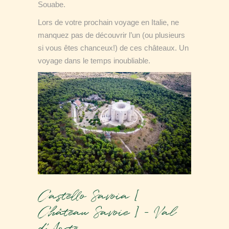
Souabe.
Lors de votre prochain voyage en Italie, ne
manquez pas de découvrir l’un (ou plusieurs
si vous êtes chanceux!) de ces châteaux. Un
voyage dans le temps inoubliable.
Castello Savoia [
Château Savoie ] – Val
d’Aoste