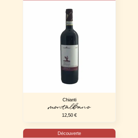
Chianti
montalbano
12,50
€
Découverte