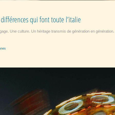
 différences qui font toute l’italie
 langage. Une culture. Un héritage transmis de génération en générati
ennes