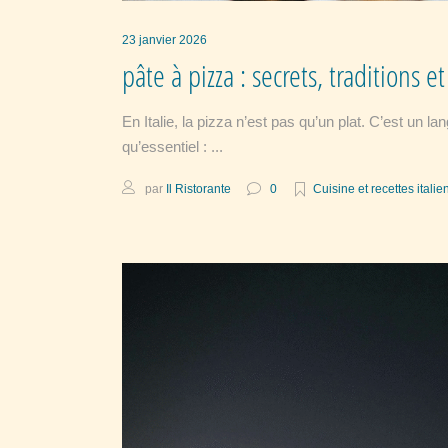
23 janvier 2026
pâte à pizza : secrets, traditions et
En Italie, la pizza n’est pas qu’un plat. C’est un
qu’essentiel :
par
Il Ristorante
0
Cuisine et recettes itali