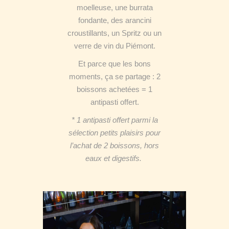
moelleuse, une burrata
fondante, des arancini
croustillants, un Spritz ou un
verre de vin du Piémont.
Et parce que les bons
moments, ça se partage : 2
boissons achetées = 1
antipasti offert.
* 1 antipasti offert parmi la
sélection petits plaisirs pour
l’achat de 2 boissons, hors
eaux et digestifs.