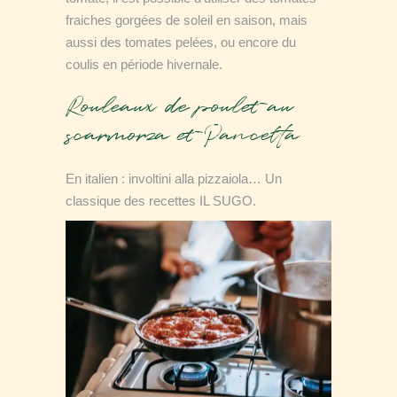
fraiches gorgées de soleil en saison, mais
aussi des tomates pelées, ou encore du
coulis en période hivernale.
Rouleaux de poulet au
scarmorza et Pancetta
En italien : involtini alla pizzaiola… Un
classique des recettes IL SUGO.