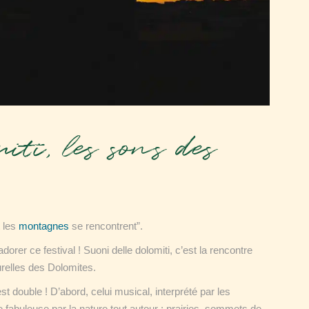
iti, les sons des
 les
montagnes
se rencontrent”.
orer ce festival ! Suoni delle dolomiti, c’est la rencontre
urelles des Dolomites.
t double ! D’abord, celui musical, interprété par les
re fabuleuse par la nature tout autour : prairies, sommets de