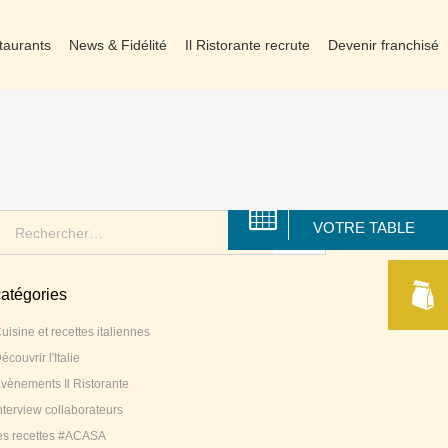
taurants
News & Fidélité
Il Ristorante recrute
Devenir franchisé
RÉSERVER
earch
VOTRE TABLE
or:
catégories
uisine et recettes italiennes
écouvrir l'Italie
vènements Il Ristorante
nterview collaborateurs
es recettes #ACASA