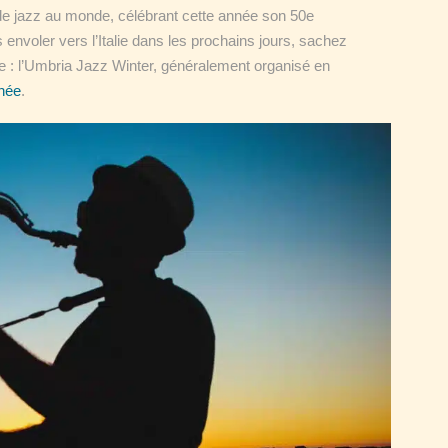
 de jazz au monde, célébrant cette année son 50e
 envoler vers l’Italie dans les prochains jours, sachez
te : l’Umbria Jazz Winter, généralement organisé en
nnée
.