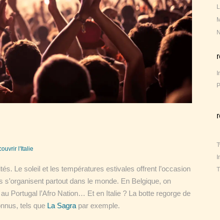
L
M
N
I
P
T
ouvrir l'Italie
I
ités. Le soleil et les températures estivales offrent l’occasion
T
vals s’organisent partout dans le monde. En Belgique, on
u Portugal l’Afro Nation… Et en Italie ? La botte regorge de
onnus, tels que
La Sagra
par exemple.