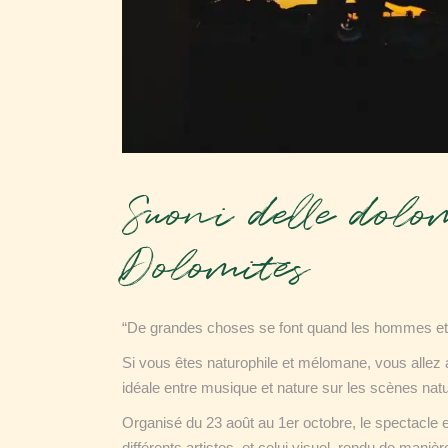
Suoni delle dolom
Dolomites
“De grandes choses se font quand les hommes et
Si vous êtes naturophile et mélomane, vous allez ad
idéale entre musique et nature sur les scènes nat
Organisé du 23 août au 1er octobre, le spectacle es
différents artistes, et celui visuel, rendu de maniè