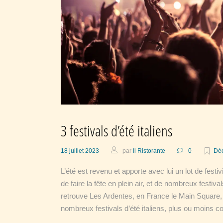
3 festivals d’été italiens
18 juillet 2023
par
Il Ristorante
0
Déc
L’été est revenu et apporte avec lui un lot de festiv
de faire la fête en plein air, et de nombreux festi
retrouve Les Ardentes, en France le Main Square, a
nombreux festivals d’été italiens, plus ou moins c