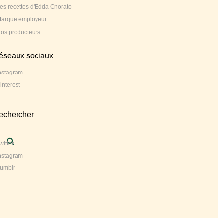
es recettes d'Edda Onorato
arque employeur
os producteurs
réseaux sociaux
nstagram
interest
rechercher
witter
nstagram
umblr