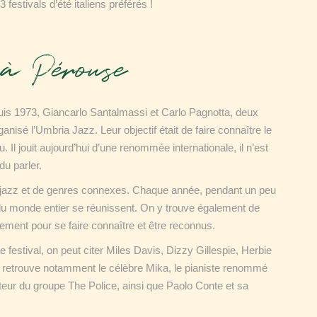
festivals d’été italiens préférés !
à Pérouse
puis 1973, Giancarlo Santalmassi et Carlo Pagnotta, deux
anisé l’Umbria Jazz. Leur objectif était de faire connaître le
u. Il jouit aujourd’hui d’une renommée internationale, il n’est
u parler.
 jazz et de genres connexes. Chaque année, pendant un peu
du monde entier se réunissent. On y trouve également de
ement pour se faire connaître et être reconnus.
 festival, on peut citer Miles Davis, Dizzy Gillespie, Herbie
retrouve notamment le célèbre Mika, le pianiste renommé
eur du groupe The Police, ainsi que Paolo Conte et sa