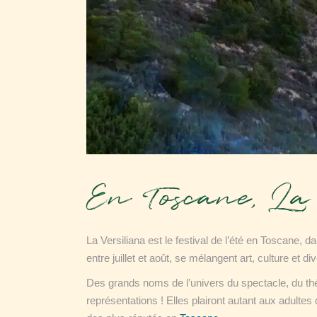
En Toscane, La 
La Versiliana est le festival de l’été en Toscane, 
entre juillet et août, se mélangent art, culture et d
Des grands noms de l’univers du spectacle, du thé
représentations ! Elles plairont autant aux adulte