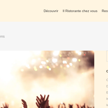
Découvrir
Il Ristorante chez vous
Res
iens
S
f
C
D
E
I
l