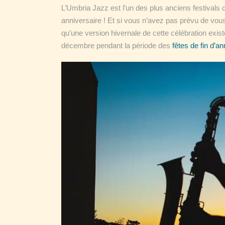
L’Umbria Jazz est l’un des plus anciens festivals
anniversaire ! Et si vous n’avez pas prévu de vous
qu’une version hivernale de cette célébration exis
décembre pendant la période des
fêtes de fin d’a