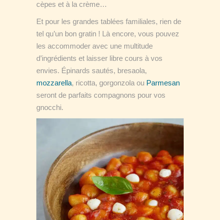
cèpes et à la crème…
Et pour les grandes tablées familiales, rien de
tel qu’un bon gratin ! Là encore, vous pouvez
les accommoder avec une multitude
d’ingrédients et laisser libre cours à vos
envies. Épinards sautés, bresaola,
mozzarella
, ricotta, gorgonzola ou
Parmesan
seront de parfaits compagnons pour vos
gnocchi.