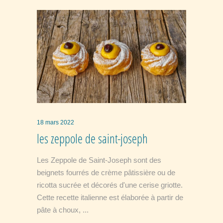
18 mars 2022
les zeppole de saint-joseph
Les Zeppole de Saint-Joseph sont des
beignets fourrés de crème pâtissière ou de
ricotta sucrée et décorés d'une cerise griotte.
Cette recette italienne est élaborée à partir de
pâte à choux,