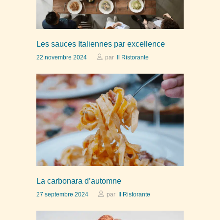
Les sauces Italiennes par excellence
22 novembre 2024
par
Il Ristorante
La carbonara d’automne
27 septembre 2024
par
Il Ristorante