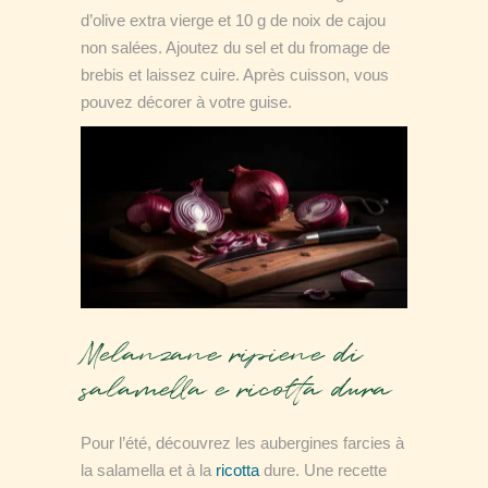
d’olive extra vierge et 10 g de noix de cajou
non salées. Ajoutez du sel et du fromage de
brebis et laissez cuire. Après cuisson, vous
pouvez décorer à votre guise.
Melanzane ripiene di
salamella e ricotta dura
Pour l’été, découvrez les aubergines farcies à
la salamella et à la
ricotta
dure. Une recette