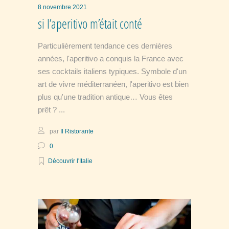
8 novembre 2021
si l’aperitivo m’était conté
Particulièrement tendance ces dernières
années, l'aperitivo a conquis la France avec
ses cocktails italiens typiques. Symbole d'un
art de vivre méditerranéen, l'aperitivo est bien
plus qu'une tradition antique… Vous êtes
prêt ?
par
Il Ristorante
0
Découvrir l'Italie