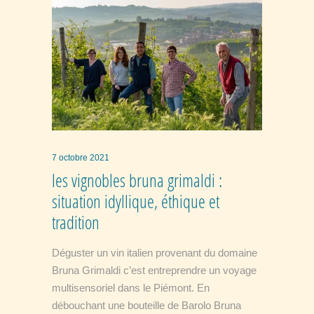
7 octobre 2021
les vignobles bruna grimaldi :
situation idyllique, éthique et
tradition
Déguster un vin italien provenant du domaine
Bruna Grimaldi c’est entreprendre un voyage
multisensoriel dans le Piémont. En
débouchant une bouteille de Barolo Bruna