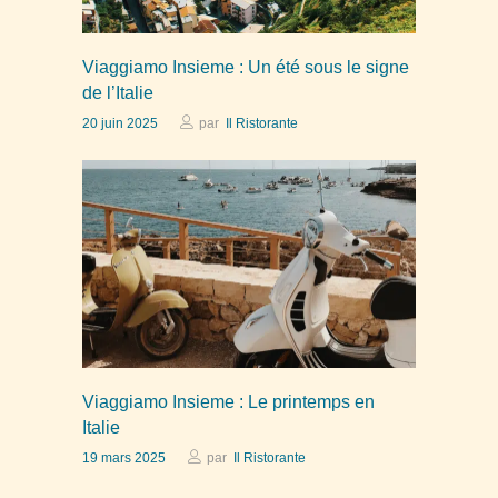
Viaggiamo Insieme : Un été sous le signe
de l’Italie
20 juin 2025
par
Il Ristorante
Viaggiamo Insieme : Le printemps en
Italie
19 mars 2025
par
Il Ristorante