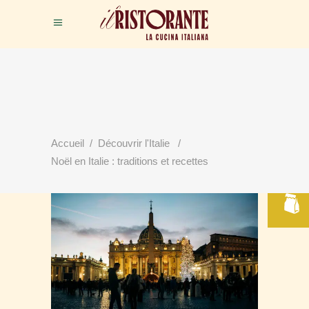
RÉSERVER
Accueil
/
Découvrir l'Italie
/
VOTRE TABLE
Noël en Italie : traditions et recettes