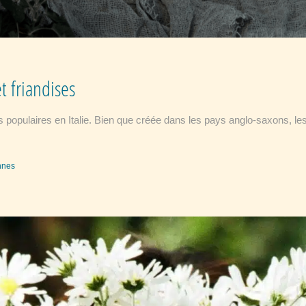
t friandises
s populaires en Italie. Bien que créée dans les pays anglo-saxons, les
ennes