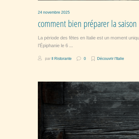
24 novembre 2025
comment bien préparer la saison d
La période des fêtes en Italie est un moment uniqu
l’Épiphanie le 6
par
Il Ristorante
0
Découvrir l'Italie