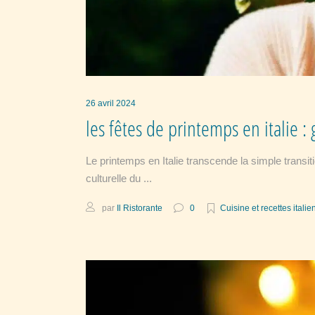
26 avril 2024
les fêtes de printemps en italie :
Le printemps en Italie transcende la simple transit
culturelle du
par
Il Ristorante
0
Cuisine et recettes itali