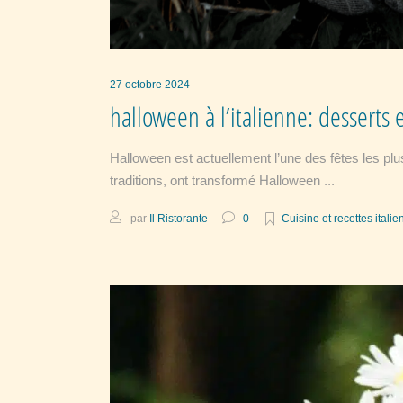
27 octobre 2024
halloween à l’italienne: desserts e
Halloween est actuellement l’une des fêtes les plu
traditions, ont transformé Halloween
par
Il Ristorante
0
Cuisine et recettes itali