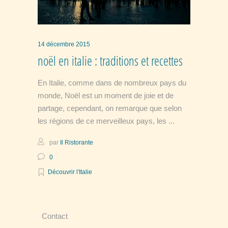
14 décembre 2015
noël en italie : traditions et recettes
En Italie, comme dans de nombreux pays du
monde, Noël est un moment de joie et de
partage, cependant, on remarque que selon
les régions de ce merveilleux pays, les
par
Il Ristorante
0
Découvrir l'Italie
Contact