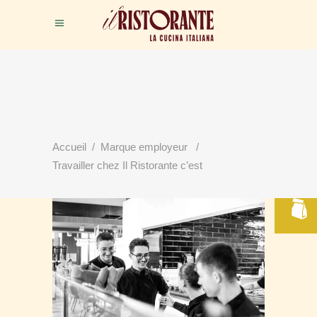
RÉSERVER
Accueil
/
Marque employeur
/
VOTRE TABLE
Travailler chez Il Ristorante c’est