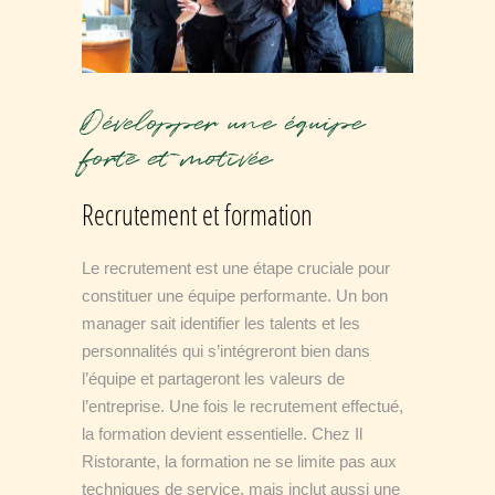
Développer une équipe
forte et motivée
Recrutement et formation
Le recrutement est une étape cruciale pour
constituer une équipe performante. Un bon
manager sait identifier les talents et les
personnalités qui s’intégreront bien dans
l’équipe et partageront les valeurs de
l’entreprise. Une fois le recrutement effectué,
la formation devient essentielle. Chez Il
Ristorante, la formation ne se limite pas aux
techniques de service, mais inclut aussi une