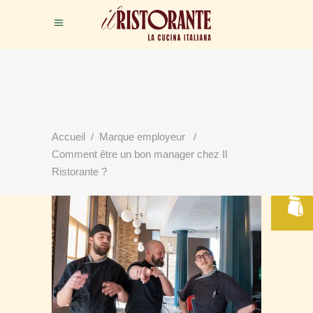
Accueil
/
Marque employeur
/
RÉSERVER
Comment être un bon manager chez Il
VOTRE TABLE
Ristorante ?