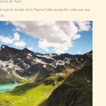
d-est de Turin.
nte que la recette de la Panna Cotta aurait été créée par une
cle.