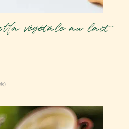
tta végétale au lait
le)