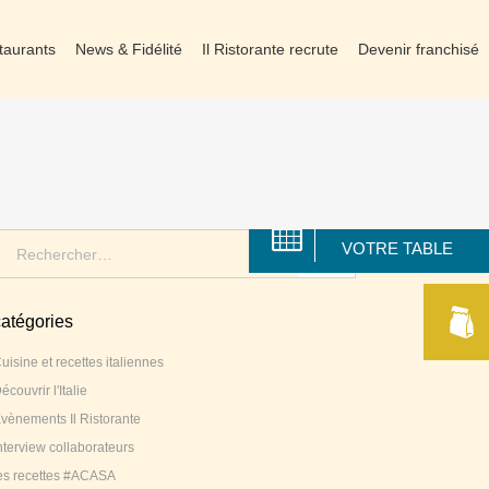
taurants
News & Fidélité
Il Ristorante recrute
Devenir franchisé
RÉSERVER
earch
VOTRE TABLE
or:
catégories
uisine et recettes italiennes
écouvrir l'Italie
vènements Il Ristorante
nterview collaborateurs
es recettes #ACASA