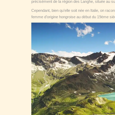
précisément de la région des Langhe, située au su
Cependant, bien qu’elle soit née en Italie, on raco
femme d’origine hongroise au début du 19ème siè