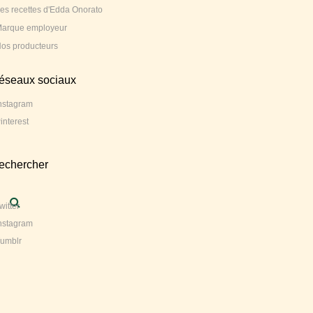
es recettes d'Edda Onorato
arque employeur
os producteurs
réseaux sociaux
nstagram
interest
rechercher
witter
nstagram
umblr