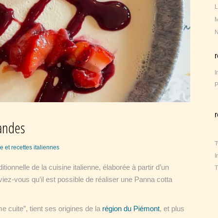
L
M
N
I
P
mandes
T
e et recettes italiennes
I
tionnelle de la cuisine italienne, élaborée à partir d’un
T
viez-vous qu’il est possible de réaliser une Panna cotta
e cuite”, tient ses origines de la
région du Piémont
, et plus