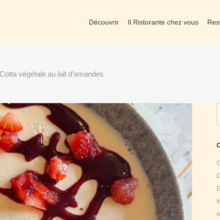
Découvrir
Il Ristorante chez vous
Res
Cotta végétale au lait d’amandes
S
f
C
D
E
I
l