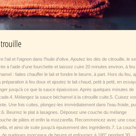
trouille
l’ail et l’oignon dans l’huile d’olive. Ajoutez les dés de citrouille, le sel
 à l’aide d’une fourchette et laissez cuire 20 minutes environ, à feu
l : faites chauffer le lait et fondre le beurre, à part. Hors du feu, a
préparation à feu doux et ajoutez le lait chaud, petit à petit, en essay
ger jusqu’à ce que la sauce épaississe. Après quelques minutes de
scade.4. Mélangez la sauce béchamel à la citrouille cuite.5. Cuisez vo
nte. Une fois cuites, plongez-les immédiatement dans l’eau froide, pu
er.6. Beurrez le plat à lasagnes. Déposez une couche du mélange
 couche de pâtes et enfin la mozzarella. Recommencez avec une cou
a, et ainsi de suite jusqu’à épuisement des ingrédients.7. La couch
ez de quelques morceaux de beurre et enfournez à 180° pendant 30