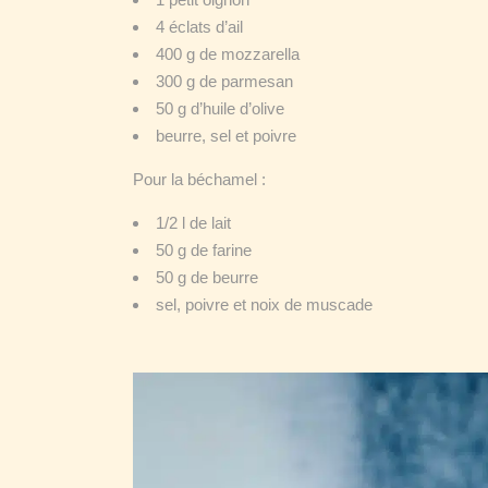
4 éclats d’ail
400 g de mozzarella
300 g de parmesan
50 g d’huile d’olive
beurre, sel et poivre
Pour la béchamel :
1/2 l de lait
50 g de farine
50 g de beurre
sel, poivre et noix de muscade