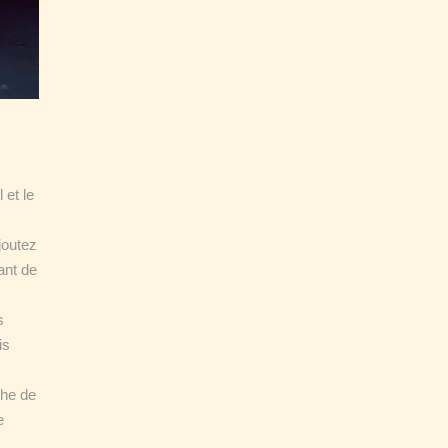
 et le
joutez
ant de
s
is
che de
e