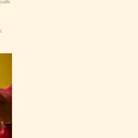
saille
t