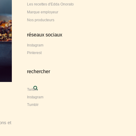
Les recettes d'Edda Onorato
Marque employeur
Nos producteurs
réseaux sociaux
Instagram
Pinterest
rechercher
Twitter
Instagram
Tumblr
ons et