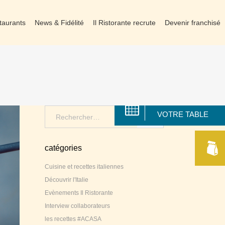
taurants
News & Fidélité
Il Ristorante recrute
Devenir franchisé
RÉSERVER
Search
VOTRE TABLE
for:
catégories
Cuisine et recettes italiennes
Découvrir l'Italie
Evènements Il Ristorante
Interview collaborateurs
les recettes #ACASA