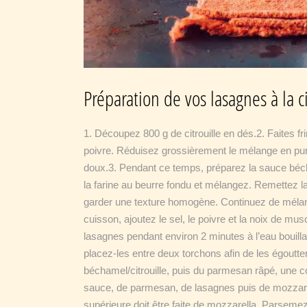
Préparation de vos lasagnes à la ci
Découpez 800 g de citrouille en dés.2. Faites frire 
poivre. Réduisez grossièrement le mélange en purée
doux.3. Pendant ce temps, préparez la sauce béchame
la farine au beurre fondu et mélangez. Remettez la 
garder une texture homogène. Continuez de mélan
cuisson, ajoutez le sel, le poivre et la noix de mu
lasagnes pendant environ 2 minutes à l’eau bouilla
placez-les entre deux torchons afin de les égoutt
béchamel/citrouille, puis du parmesan râpé, une
sauce, de parmesan, de lasagnes puis de mozzarell
supérieure doit être faite de mozzarella. Parsem