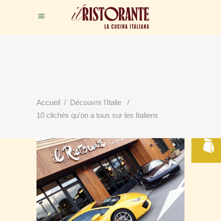
RÉSERVER
Accueil
/
Découvrir l'Italie
/
VOTRE TABLE
10 clichés qu’on a tous sur les Italiens