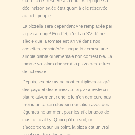
sucré, alors réservé à la cour. A l’époque sa
déclinaison salée était quant à elle réservée
au petit peuple.
La pizzella sera cependant vite remplacée par
la pizza rouge! En effet, c’est au XVIIIème
siècle que la tomate est arrivé dans nos
assiettes, considérée jusque-là comme une
simple plante ornementale non comestible. La
tomate va alors donner à la pizza ses lettres
de noblesse !
Depuis, les pizzas se sont multipliées au gré
des pays et des envies. Si la pizza reste un
plat relativement riche, elle n’en demeure pas
moins un terrain d’expérimentation avec des
légumes notamment pour les aficionados de
cuisine healthy. Quoi qu’il en soit, on
s’accordera sur un point, la pizza est un vrai
régal pour tous les palais !