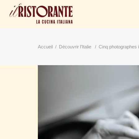
Accueil
/
Découvrir l'Italie
/
Cinq photographes i