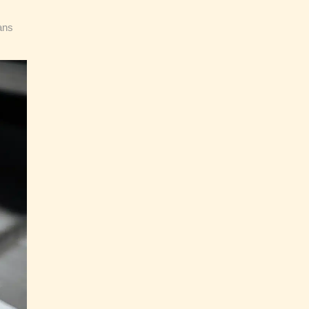
s
ans