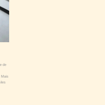
e de
. Mais
iles