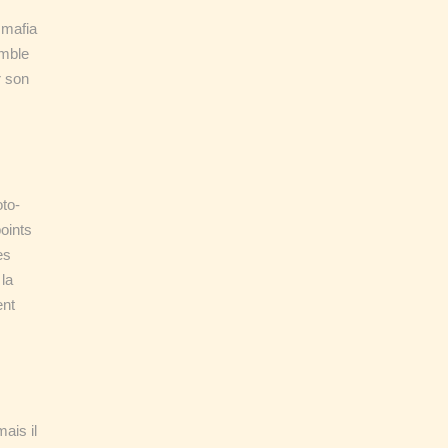
 mafia
emble
r son
oto-
oints
es
la
ent
ais il