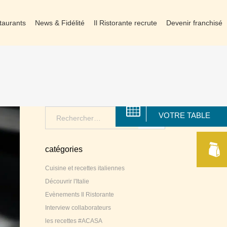
taurants
News & Fidélité
Il Ristorante recrute
Devenir franchisé
RÉSERVER
Search
VOTRE TABLE
for:
catégories
Cuisine et recettes italiennes
Découvrir l'Italie
Evènements Il Ristorante
Interview collaborateurs
les recettes #ACASA