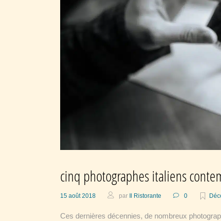
cinq photographes italiens conte
15 août 2018
par
Il Ristorante
0
Déco
Ces dernières décennies, de nombreux photograph