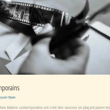
mporains
uvrir l'Italie
es italiens contemporains ont créé des œuvres se plaçant parmi le