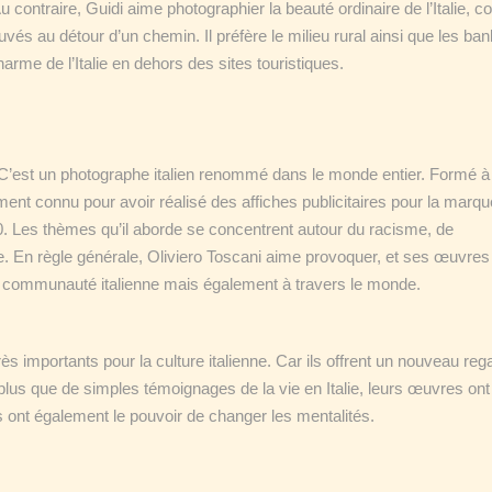
u contraire, Guidi aime photographier la beauté ordinaire de l’Italie,
ouvés au détour d’un chemin. Il préfère le milieu rural ainsi que les ban
harme de l’Italie en dehors des sites touristiques.
n. C’est un photographe italien renommé dans le monde entier. Formé à
ent connu pour avoir réalisé des affiches publicitaires pour la marqu
0. Les thèmes qu’il aborde se concentrent autour du racisme, de
e. En règle générale, Oliviero Toscani aime provoquer, et ses œuvres
la communauté italienne mais également à travers le monde.
ès importants pour la culture italienne. Car ils offrent un nouveau reg
, plus que de simples témoignages de la vie en Italie, leurs œuvres ont
ils ont également le pouvoir de changer les mentalités.