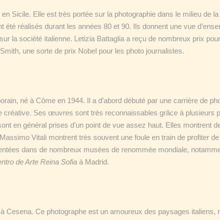
en Sicile. Elle est très portée sur la photographie dans le milieu de la
nt été réalisés durant les années 80 et 90. Ils donnent une vue d’ens
a sur la société italienne. Letizia Battaglia a reçu de nombreux prix pou
Smith, une sorte de prix Nobel pour les photo journalistes.
orain, né à Côme en 1944. Il a d’abord débuté par une carrière de ph
hie créative. Ses œuvres sont très reconnaissables grâce à plusieurs p
sont en général prises d’un point de vue assez haut. Elles montrent d
ssimo Vitali montrent très souvent une foule en train de profiter de 
ésentées dans de nombreux musées de renommée mondiale, notamm
ntro de Arte Reina Sofia
à Madrid.
1 à Cesena. Ce photographe est un amoureux des paysages italiens, m