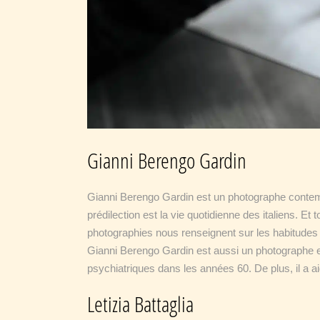
Gianni Berengo Gardin
Gianni Berengo Gardin est un photographe contem
prédilection est la vie quotidienne des italiens. 
photographies nous renseignent sur les habitudes d
Gianni Berengo Gardin est aussi un photographe eng
psychiatriques dans les années 60. De plus, il a ai
Letizia Battaglia