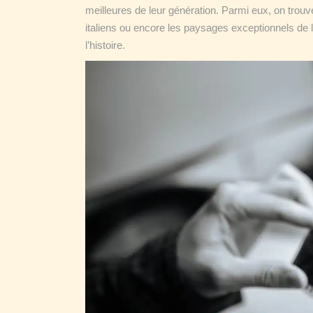
meilleures de leur génération. Parmi eux, on trouve
italiens ou encore les paysages exceptionnels de le
l’histoire.