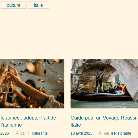
culture
italie
le année : adopter l’art de
Guide pour un Voyage Réussi
 l’italienne
Italie
r 2026
par
Il Ristorante
18 avril 2025
par
Il Ristorante