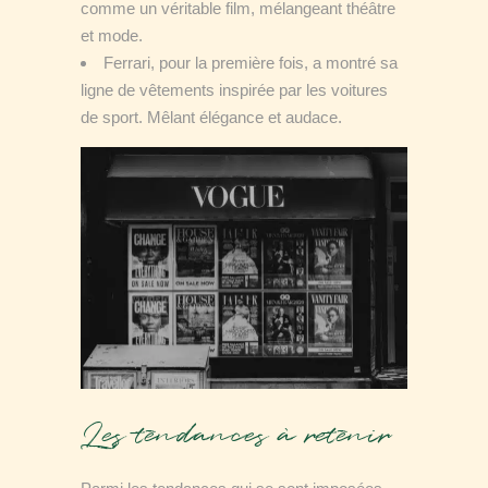
comme un véritable film, mélangeant théâtre
et mode.
Ferrari, pour la première fois, a montré sa
ligne de vêtements inspirée par les voitures
de sport. Mêlant élégance et audace.
Les tendances à retenir