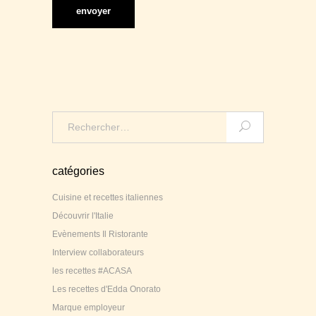
Search
for:
catégories
Cuisine et recettes italiennes
Découvrir l'Italie
Evènements Il Ristorante
Interview collaborateurs
les recettes #ACASA
Les recettes d'Edda Onorato
Marque employeur