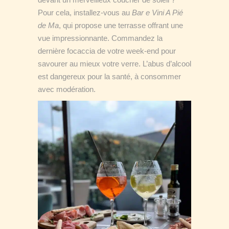
Pour cela, installez-vous au
Bar e Vini A Pié
de Ma
, qui propose une terrasse offrant une
vue impressionnante. Commandez la
dernière focaccia de votre week-end pour
savourer au mieux votre verre. L’abus d’alcool
est dangereux pour la santé, à consommer
avec modération.