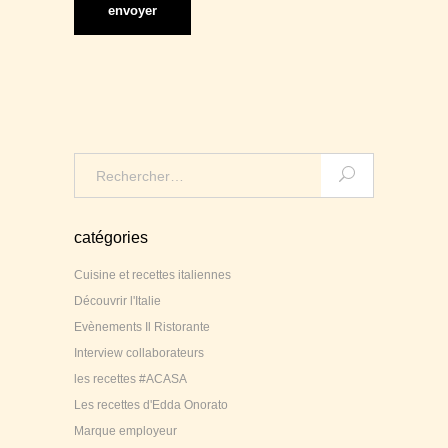
Search
for:
catégories
Cuisine et recettes italiennes
Découvrir l'Italie
Evènements Il Ristorante
Interview collaborateurs
les recettes #ACASA
Les recettes d'Edda Onorato
Marque employeur