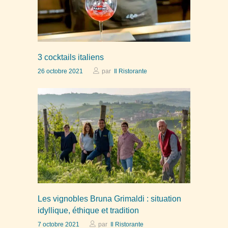
3 cocktails italiens
26 octobre 2021
par
Il Ristorante
Les vignobles Bruna Grimaldi : situation
idyllique, éthique et tradition
7 octobre 2021
par
Il Ristorante