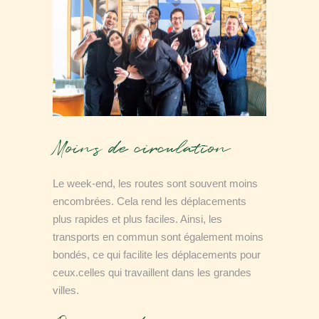
Moins de circulation
Le week-end, les routes sont souvent moins
encombrées. Cela rend les déplacements
plus rapides et plus faciles. Ainsi, les
transports en commun sont également moins
bondés, ce qui facilite les déplacements pour
ceux.celles qui travaillent dans les grandes
villes.