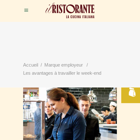
RÉSERVER
Accueil
/
Marque employeur
/
VOTRE TABLE
Les avantages à travailler le week-end