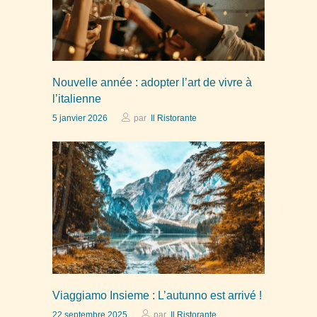
Nouvelle année : adopter l’art de vivre à
l’italienne
5 janvier 2026
par
Il Ristorante
Viaggiamo Insieme : L’autunno est arrivé !
22 septembre 2025
par
Il Ristorante