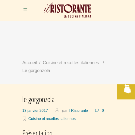
RÉSERVER
Accueil
/
Cuisine et recettes italiennes
/
VOTRE TABLE
Le gorgonzola
le gorgonzola
13 janvier 2017
par
Il Ristorante
0
Cuisine et recettes italiennes
Présentation