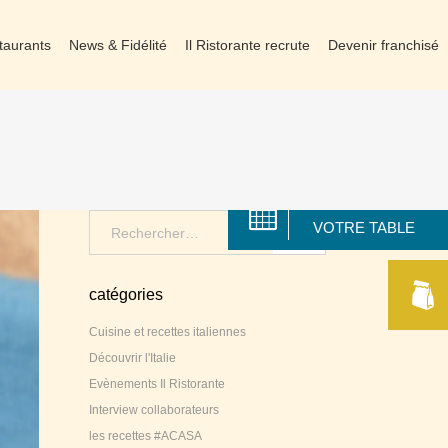
taurants
News & Fidélité
Il Ristorante recrute
Devenir franchisé
RÉSERVER
Search
VOTRE TABLE
for:
catégories
Cuisine et recettes italiennes
Découvrir l'Italie
Evènements Il Ristorante
Interview collaborateurs
les recettes #ACASA