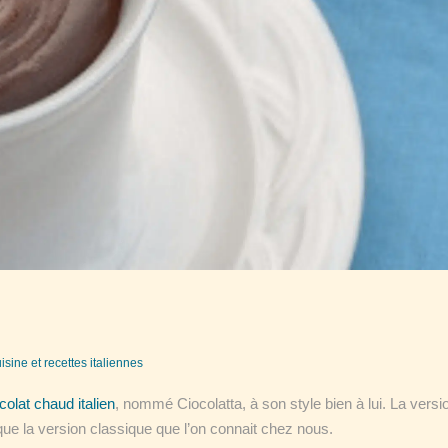
isine et recettes italiennes
colat chaud italien
, nommé Ciocolatta, à son style bien à lui. La versi
que la version classique que l’on connait chez nous.