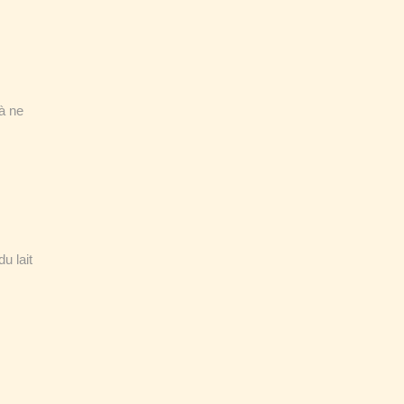
 à ne
u lait