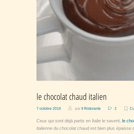
le chocolat chaud italien
7 octobre 2016
par
Il Ristorante
2
Cu
Ceux qui sont déjà partis en Italie le savent,
le cho
italienne du chocolat chaud est bien plus épaisse 