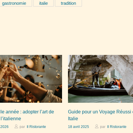
gastronomie
italie
tradition
le année : adopter l’art de
Guide pour un Voyage Réussi
 l’italienne
Italie
r 2026
par
Il Ristorante
18 avril 2025
par
Il Ristorante