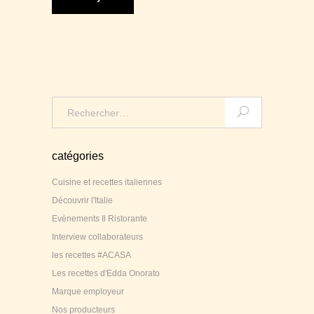
Search
for:
catégories
Cuisine et recettes italiennes
Découvrir l'Italie
Evènements Il Ristorante
Interview collaborateurs
les recettes #ACASA
Les recettes d'Edda Onorato
Marque employeur
Nos producteurs