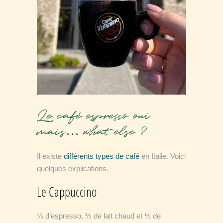
Le café espresso oui
mais… what else ?
Il existe
différents types de café
en Italie. Voici
quelques explications.
Le Cappuccino
⅓ d’espresso, ⅓ de lait chaud et ⅓ de