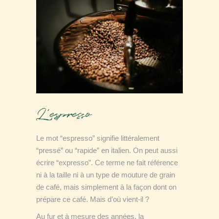
L’espresso
Le mot “espresso” signifie littéralement
“pressé” ou “rapide” en italien. On peut aussi
écrire “expresso”. Ce terme ne fait référence
ni à la taille ni à un type de mouture de grain
de café, mais simplement à la façon dont on
prépare ce café. Mais d’où vient-il ?
Au fur et à mesure des années, la