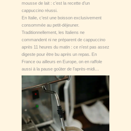
mousse de lait : c’est la recette d’un
cappuccino réussi.
En Italie, c’est une boisson exclusivement
consommée au petit-déjeuner.
Traditionnellement, les Italiens ne
commandent ni ne préparent de cappuccino
après 11 heures du matin : ce n’est pas assez
digeste pour être bu après un repas. En
France ou ailleurs en Europe, on en raffole
aussi à la pause goûter de l’après-midi…