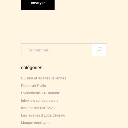
Search
for:
catégories
Cuisine et recettes italiennes
Découvrir l'Italie
Evènements Il Ristorante
Interview collaborateurs
les recettes #ACASA
Les recettes d'Edda Onorato
Marque employeur