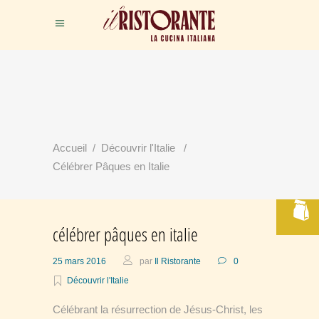
RÉSERVER
Accueil
/
Découvrir l'Italie
/
VOTRE TABLE
Célébrer Pâques en Italie
célébrer pâques en italie
25 mars 2016
par
Il Ristorante
0
Découvrir l'Italie
Célébrant la résurrection de Jésus-Christ, les