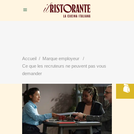
Accueil
/
Marque employeur
/
RÉSERVER
Ce que les recruteurs ne peuvent pas vous
VOTRE TABLE
demander