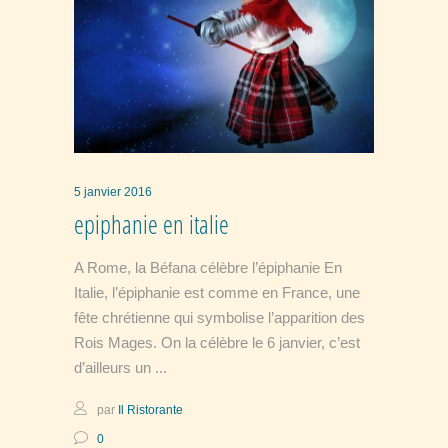
5 janvier 2016
epiphanie en italie
A Rome, la Béfana célèbre l’épiphanie En
Italie, l’épiphanie est comme en France, une
fête chrétienne qui symbolise l’apparition des
Rois Mages. On la célèbre le 6 janvier, c’est
d’ailleurs un
par
Il Ristorante
0